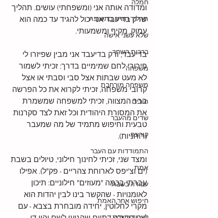
חמלה
ומדודה אותה אני (ומשפחתי) עושים. תהליך 
תהליך חזרה בתשובה
שרק בדיעבד אני יכול להגיד עד כמה הוא 
עמוק, מקיף ומשמעותי.
שלא עשני אישה
ברכות השחר
בדיעבד, ורק בדיעבד אני מבין שפיזרו לי 
פירורי לחם שמימיים בדרך: זכיתי לשמור 
משפחה
לא מעט שבתות אצל סבי וסבתי או אצל 
משפחה מורחבת
קרובי משפחה, זכיתי לקרוא את כל הפרשה 
בבר המצווה, זכיתי למשפחה שמשמרת 
הורים
את המסורת היהודית וכל זאת לצד סקרנות 
שדים מהעבר
טבעית וחיפוש מתמיד של מה שמעבר 
קורונה
(רוחניות).
התמודדות עם העבר
ומצד שני, זכיתי לחינוך חילוני, טיולים בשבת 
אמת
(ים וצ'יפס לארוחת צהריים - פק"ל). אפילו 
עברתי בכמה "מעוזים" חילוניים: תיכון 
עבודה בשבת
לאומנויות - שהקשר בינו לבין יהדות הוא 
חיפוש אחר האמת
מקרי לחלוטין, יחידה מובחרת בצבא - עם 
לעבוד בשבת