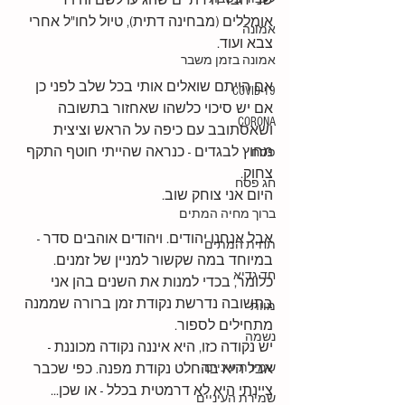
שני חבר'ה דתיים שהגיעו לשם והיו די 
אומללים (מבחינה דתית), טיול לחו"ל אחרי 
אמונה
צבא ועוד.
אמונה בזמן משבר
אם הייתם שואלים אותי בכל שלב לפני כן 
COVID-19
אם יש סיכוי כלשהו שאחזור בתשובה 
CORONA
ושאסתובב עם כיפה על הראש וציצית 
מחוץ לבגדים - כנראה שהייתי חוטף התקף 
פסח
צחוק. 
חג פסח
היום אני צוחק שוב.
ברוך מחיה המתים
אבל אנחנו יהודים. ויהודים אוהבים סדר - 
תחית המתים
במיוחד במה שקשור למניין של זמנים. 
חד גדיא
כלומר, בכדי למנות את השנים בהן אני 
בתשובה נדרשת נקודת זמן ברורה שממנה 
מוות
מתחילים לספור.
נשמה
יש נקודה כזו, היא איננה נקודה מכוננת - 
שמירת עיניים
אבל היא בהחלט נקודת מפנה. כפי שכבר 
ציינתי היא לא דרמטית בכלל - או שכן...
שמירת העיניים