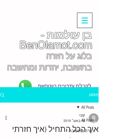
בן עולמות -
BenOlamot.com
בלוג על חזרה
בתשובה, יהדות ומחשבה
לקבלת עדכונים בווטסאפ
פוסט
All Posts
קובי
All Posts
18 באוג׳ 2019
איך הכל התחיל (איך חזרתי
חזרה בתשובה