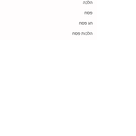
הלכה
פסח
חג פסח
הלכות פסח
חתול
גיבור על
גיבורי על
תפוח
מהות
אכילה
תגובות
ד"ש מהשם
שלב הבא
משוואה
אלוקות
כתיבת תגובה...