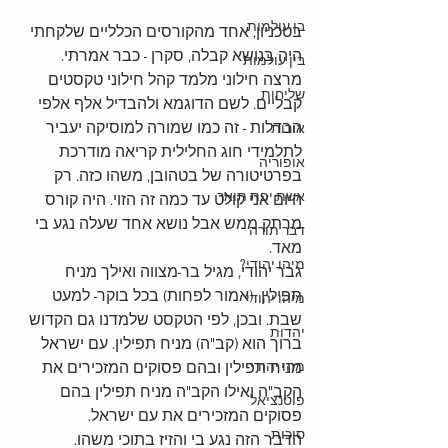
בן עולמות
בטכניון, אחד מהקורסים הכלליים שלקחתי 
היה בנושא קבלה, סקרן - כבר אמרתי.
בין עולמות
מרצה חילוני מלמד קהל חילוני טקסטים 
שליחות
קבליים. לשם הדוגמא ולהבדיל אלף אלפי 
הבדלות - זה כמו שמורה למוסיקה יעביר 
אורות
לתלמידי חוג החלילית קריאה מודרכת 
אופוריה
בפרטיטורה של בטהובן, משהו כזה. רק 
אשת יפת תואר
היום אני קולט עד כמה זה הזוי. היה קורס 
מרתק ממש אבל נושא אחד שעלה נגע בי 
דבר תורה
מאד.
מיהו יהודי?
גבר יהודי, מגיל בר-מצווה ואילך מניח 
תפילין  (אמור לפחות) בכל בוקר- למעט 
מיהו יהודי
שבת. ובכן, לפי הטקסט שלמדנו גם הקדוש 
יהדות
ברוך הוא (קב"ה) מניח תפילין. עם ישראל 
מהו יהודי
מניח תפילין ובהם פסוקים המזכירים את 
הקב"ה ואילו הקב"ה מניח תפילין בהם 
פוטנציאל
פסוקים המזכירים את עם ישראל.
סוכות
הדבר הזה נגע בי והזיז בתוכי משהו.