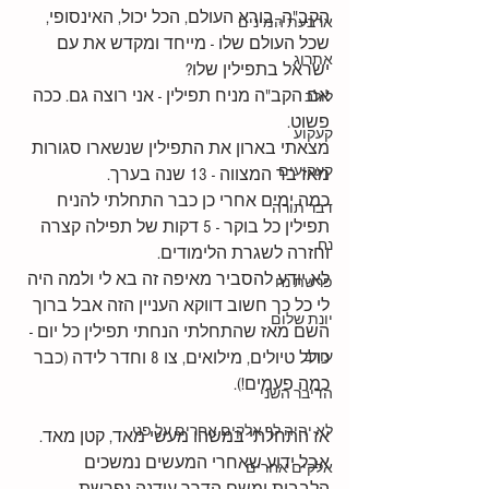
הקב"ה, בורא העולם, הכל יכול, האינסופי, 
ארבעת המינים
שכל העולם שלו - מייחד ומקדש את עם 
אתרוג
ישראל בתפילין שלו?
אם הקב"ה מניח תפילין - אני רוצה גם. ככה 
לולב
פשוט. 
קעקוע
מצאתי בארון את התפילין שנשארו סגורות 
קעקועים
מאז בר המצווה - 13 שנה בערך.
כמה ימים אחרי כן כבר התחלתי להניח 
דבר תורה
תפילין כל בוקר - 5 דקות של תפילה קצרה 
נח
וחזרה לשגרת הלימודים.
לא יודע להסביר מאיפה זה בא לי ולמה היה 
פרשת נח
לי כל כך חשוב דווקא העניין הזה אבל ברוך 
יונת שלום
השם מאז שהתחלתי הנחתי תפילין כל יום - 
עורב
כולל טיולים, מילואים, צו 8 וחדר לידה (כבר 
כמה פעמים!).
הדיבר השני
לא יהיה לך אלקים אחרים על פני
אז התחלתי במשהו מעשי מאד, קטן מאד. 
אבל ידוע שאחרי המעשים נמשכים 
אלקים אחרים