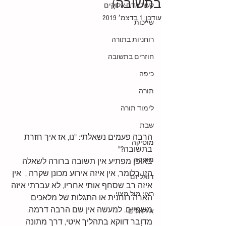
בתשובה)
קשר אדם-אלוקים
עודכן:
1 בדצמ׳ 2019
שייכות
רוחניות בתורה
חוזרים בתשובה
כיפה
תורה
לימוד תורה
שבת
הרבה פעמים נשאלתי: "נו, אז איך חזרת 
מוסיקה
בתשובה?"
מוזיקה
באופן מפתיע אין תשובה ברורה לשאלה 
הזו. כלומר, אין איזה אירוע מכונן שקרה ,  אין 
דואליזם
איזה רב שסחף אותי אחריו, לא עברתי איזה 
רצוי מול מצוי
הארה רוחנית או התגלות של מלאכים 
משמיים. למעשה אין שם הרבה דרמה. 
אידאלים
מדובר דווקא בתהליך איטי, דרך מתונה 