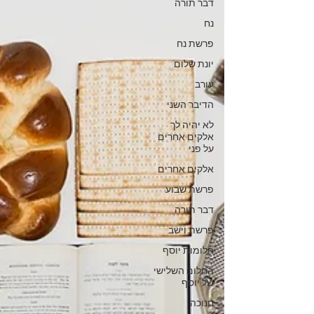
דבר תורה
נח
פרשת נח
יונת שלום
עורב
הדיבר השני
לא יהיה לך
אלקים אחרים
על פני
אלקים אחרים
פרשת שבוע
דבר תורה
פרשת וישב
חלומות יוסף
החלום השלישי
של יוסף
חנוכה