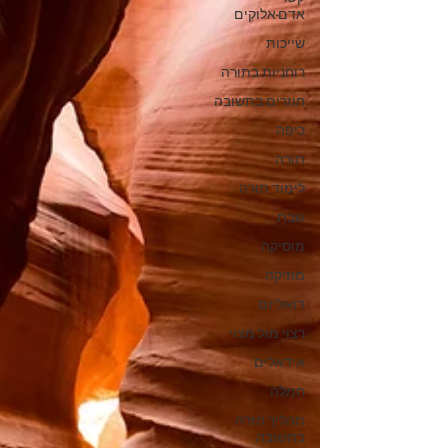
אדם-אלוקים
שייכות
רוחניות בתורה
חוזרים בתשובה
כיפה
תורה
לימוד תורה
שבת
מוסיקה
מוזיקה
דואליזם
רצוי מול מצוי
אידאלים
חמלה
תהליך חזרה
בתשובה