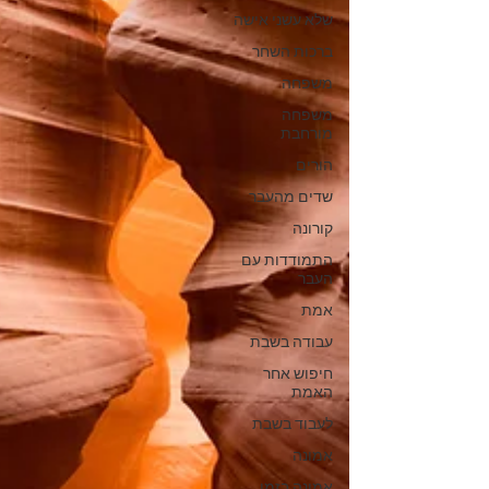
שלא עשני אישה
ברכות השחר
משפחה
משפחה
מורחבת
הורים
שדים מהעבר
קורונה
התמודדות עם
העבר
אמת
עבודה בשבת
חיפוש אחר
האמת
לעבוד בשבת
אמונה
אמונה בזמן