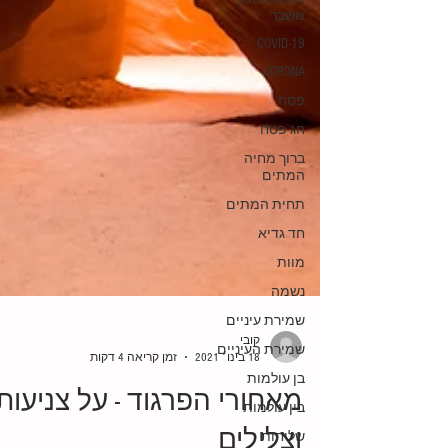
משבר
COVID-19
CORONA
פסח
חג פסח
ברוך מחיה
המתים
תחית המתים
חד גדיא
מוות
נשמה
שמירת עיניים
שמירת העיניים
קובי
בן עולמות
18 בינו׳ 2021
זמן קריאה 4 דקות
בין עולמות
מאחורי הפרגוד - על צניעות
שליחות