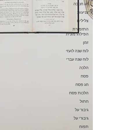
חג חנוכה
צניעות
צלילים
התזמורת
הפילהרמונית
זמן
לוח שנה לועזי
לוח שנה עברי
הלכה
פסח
חג פסח
הלכות פסח
חתול
גיבור על
גיבורי על
תפוח