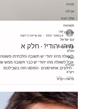
מהות
אכילה
שלב הבא
משוואה
אלוקות
עם ישראל
משוואה עם
קובי
נעלם
8 בספט׳ 2020
זמן קריאה 5 דקות
חציל
מיהו יהודי? - חלק א
עבודה
ויקרא
לשאלה מיהו יהודי יש תשובה (הלכתית) פשוטה.
פרשת ויקרא
אבל לשאלה מהו יהודי יש כבר תשובה ממש שו
- חילונים, אתאיסטים - הפוסט הזה בשבילכם!