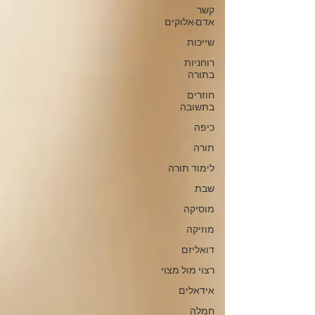
קשר
אדם-אלוקים
שייכות
רוחניות
בתורה
חוזרים
בתשובה
כיפה
תורה
לימוד תורה
שבת
מוסיקה
מוזיקה
דואליזם
רצוי מול מצוי
אידאלים
חמלה