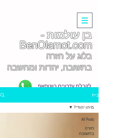
בן עולמות -
BenOlamot.com
בלוג על חזרה
בתשובה, יהדות ומחשבה
לקבלת עדכונים בווטסאפ
בית
מיהו יהודי?
All Posts
חזרה
בתשובה