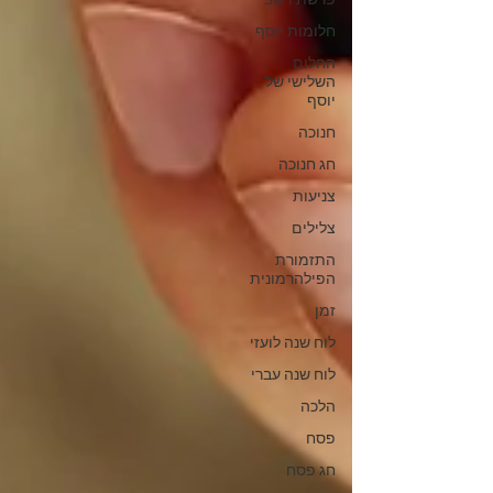
פרשת וישב
חלומות יוסף
החלום
השלישי של
יוסף
חנוכה
חג חנוכה
צניעות
צלילים
התזמורת
הפילהרמונית
זמן
לוח שנה לועזי
לוח שנה עברי
הלכה
פסח
חג פסח