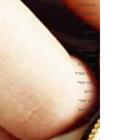
בן עולמות
בין עולמות
שליחות
אורות
אופוריה
אשת יפת
תואר
דבר תורה
מיהו יהודי?
מיהו יהודי
יהדות
מהו יהודי
פוטנציאל
סוכות
ארבעת
המינים