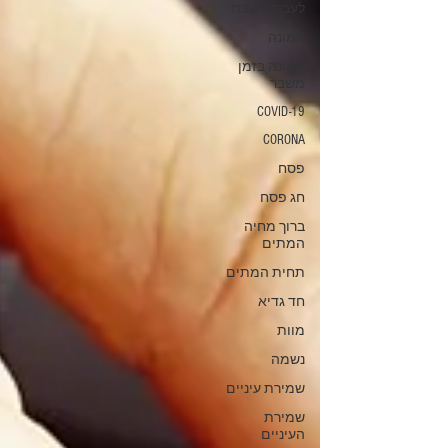
לעבוד בשבת
אמונה
אמונה בזמן
משבר
COVID-19
CORONA
פסח
חג פסח
ברוך מחיה
המתים
תחית המתים
חד גדיא
מוות
נשמה
שמירת עיניים
שמירת
העיניים