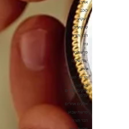
אתרוג
לולב
קעקוע
קעקועים
דבר תורה
נח
פרשת נח
יונת שלום
עורב
הדיבר השני
לא יהיה לך
אלקים אחרים
על פני
אלקים אחרים
פרשת שבוע
דבר תורה