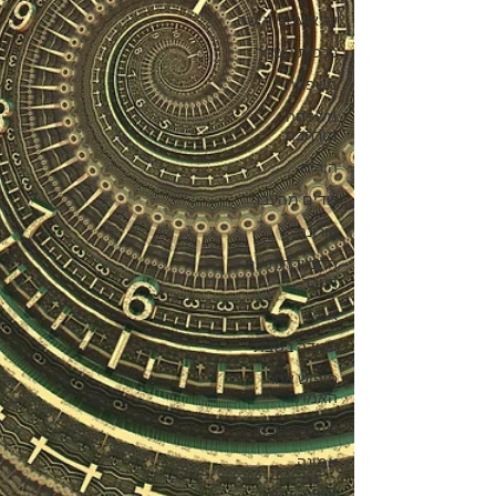
שלא עשני אישה
ברכות השחר
משפחה
משפחה
מורחבת
הורים
שדים מהעבר
קורונה
התמודדות עם
העבר
אמת
עבודה בשבת
חיפוש אחר
האמת
לעבוד בשבת
אמונה
אמונה בזמן