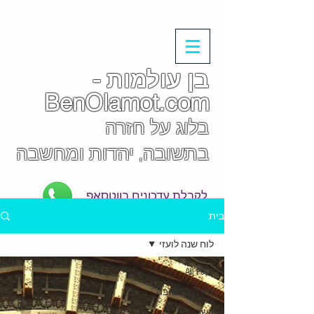
בן עולמות -
BenOlamot.com
בלוג על חזרה
בתשובה, יהדות ומחשבה
לקבלת עדכונים בווטסאפ
בית
לוח שנה לועזי
All Posts
חזרה בתשובה
קשר