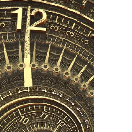
אדם-אלוקים
שייכות
רוחניות בתורה
חוזרים בתשובה
כיפה
תורה
לימוד תורה
שבת
מוסיקה
מוזיקה
דואליזם
רצוי מול מצוי
אידאלים
חמלה
תהליך חזרה
בתשובה