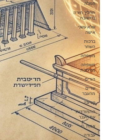
חמלה
תהליך חזרה
בתשובה
שלא עשני
אישה
ברכות
השחר
משפחה
משפחה
מורחבת
הורים
שדים
מהעבר
קורונה
התמודדות
עם העבר
אמת
עבודה