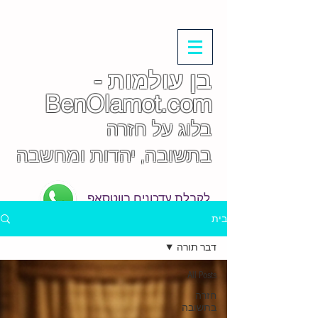
בן עולמות -
BenOlamot.com
בלוג על חזרה
בתשובה, יהדות ומחשבה
לקבלת עדכונים בווטסאפ
בית
דבר תורה
All Posts
חזרה
בתשובה