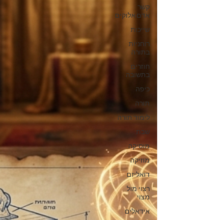
קשר
אדם-אלוקים
שייכות
רוחניות
בתורה
חוזרים
בתשובה
כיפה
תורה
לימוד תורה
שבת
מוסיקה
מוזיקה
דואליזם
רצוי מול
מצוי
אידאלים