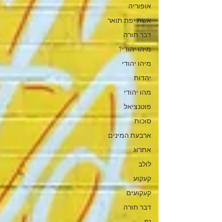
אופוריה
אשת יפת תואר
דבר תורה
מיהו יהודי?
מיהו יהודי
יהדות
מהו יהודי
פוטנציאל
סוכות
ארבעת המינים
אתרוג
לולב
קעקוע
קעקועים
דבר תורה