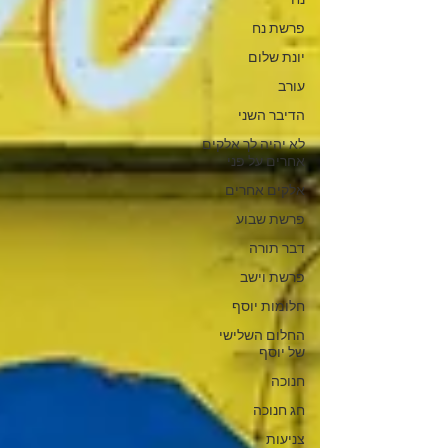
נח
פרשת נח
יונת שלום
עורב
הדיבר השני
לא יהיה לך אלקים
אחרים על פני
אלקים אחרים
פרשת שבוע
דבר תורה
פרשת וישב
חלומות יוסף
החלום השלישי
של יוסף
חנוכה
חג חנוכה
צניעות