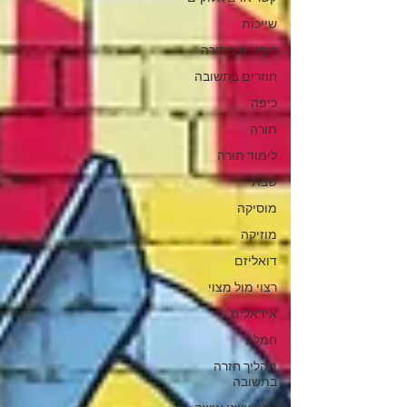
שייכות
רוחניות בתורה
חוזרים בתשובה
כיפה
תורה
לימוד תורה
שבת
מוסיקה
מוזיקה
דואליזם
רצוי מול מצוי
אידאלים
חמלה
תהליך חזרה
בתשובה