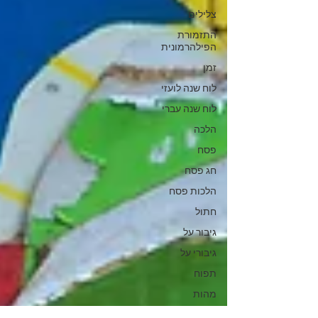
צלילים
התזמורת
הפילהרמונית
זמן
לוח שנה לועזי
לוח שנה עברי
הלכה
פסח
חג פסח
הלכות פסח
חתול
גיבור על
גיבורי על
תפוח
מהות
אכילה