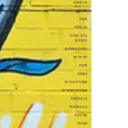
COVID-19
CORONA
פסח
חג פסח
ברוך מחיה
המתים
תחית המתים
חד גדיא
מוות
נשמה
שמירת עיניים
שמירת העיניים
בן עולמות
בין עולמות
שליחות
אורות