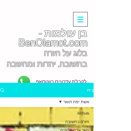
בן עולמות -
BenOlamot.com
בלוג על חזרה
בתשובה, יהדות ומחשבה
לקבלת עדכונים בווטסאפ
בית
אשת יפת תואר
All Posts
חזרה בתשובה
קשר אדם-אלוקים