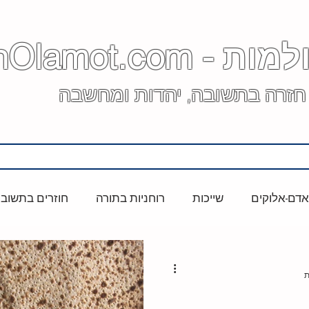
 - BenOlamot.com
 חזרה בתשובה, יהדות ומחשבה
דם-אלוקים
שייכות
רוחניות בתורה
חוזרים בתשוב
ה
מוזיקה
דואליזם
רצוי מול מצוי
אידאלים
שני אישה
ברכות השחר
משפחה
משפחה מורחבת