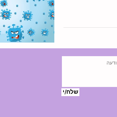
שלח/י