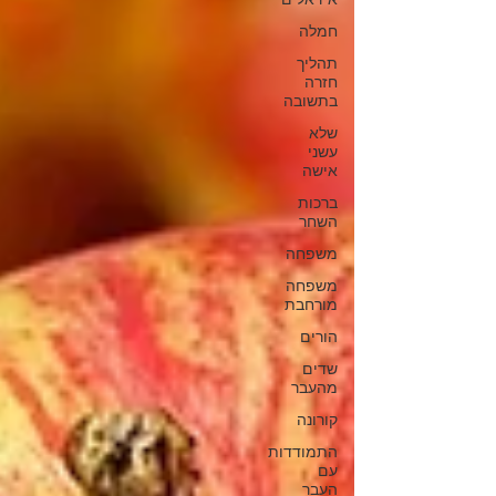
אידאלים
חמלה
תהליך
חזרה
בתשובה
שלא
עשני
אישה
ברכות
השחר
משפחה
משפחה
מורחבת
הורים
שדים
מהעבר
קורונה
התמודדות
עם
העבר