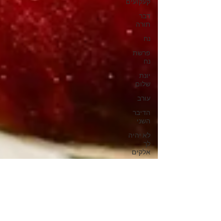
קעקועים
דבר
תורה
נח
פרשת
נח
יונת
שלום
עורב
הדיבר
השני
לא יהיה
לך
אלקים
אחרים
על פני
אלקים
אחרים
פרשת
שבוע