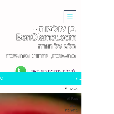
בן עולמות -
BenOlamot.com
בלוג על חזרה
בתשובה, יהדות ומחשבה
לקבלת עדכונים בווטסאפ
בית
אכילה
All Posts
חזרה
בתשובה