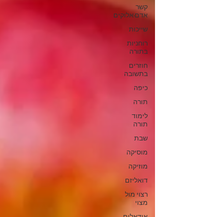
קשר
אדם-אלוקים
שייכות
רוחניות
בתורה
חוזרים
בתשובה
כיפה
תורה
לימוד
תורה
שבת
מוסיקה
מוזיקה
דואליזם
רצוי מול
מצוי