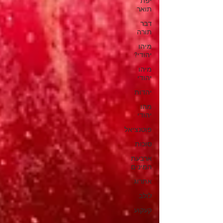
יפת
תואר
דבר
תורה
מיהו
יהודי?
מיהו
יהודי
יהדות
מהו
יהודי
פוטנציאל
סוכות
ארבעת
המינים
אתרוג
לולב
קעקוע