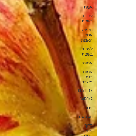
אמת
עבודה
בשבת
חיפוש
אחר
האמת
לעבוד
בשבת
אמונה
אמונה
בזמן
משבר
COVID-19
CORONA
פסח
חג פסח
ברוך
מחיה