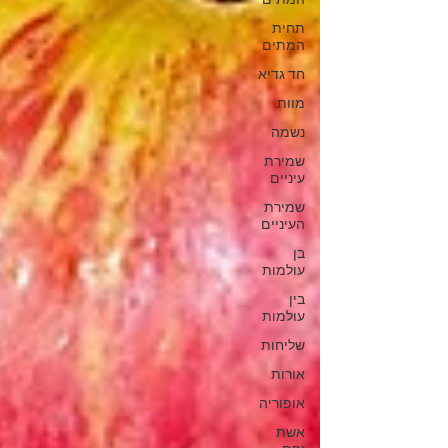
המתים
תחית
המתים
חד גדיא
מוות
נשמה
שמירת
עיניים
שמירת
העיניים
בן
עולמות
בין
עולמות
שליחות
אורות
אופוריה
אשת